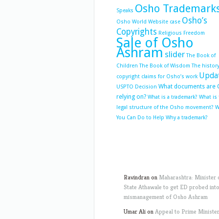
Osho Trademark
Speaks
Osho’s
Osho World Website case
Copyrights
Religious Freedom
Sale of Osho
Ashram
slider
The Book of
Children
The Book of Wisdom
The history
Upda
copyright claims for Osho’s work
What documents are 
USPTO Decision
relying on?
What is a trademark?
What is
legal structure of the Osho movement?
W
You Can Do to Help
Why a trademark?
Ravindran
on
Maharashtra: Minister 
State Athawale to get ED probed int
mismanagement of Osho Ashram
Umar Ali
on
Appeal to Prime Ministe