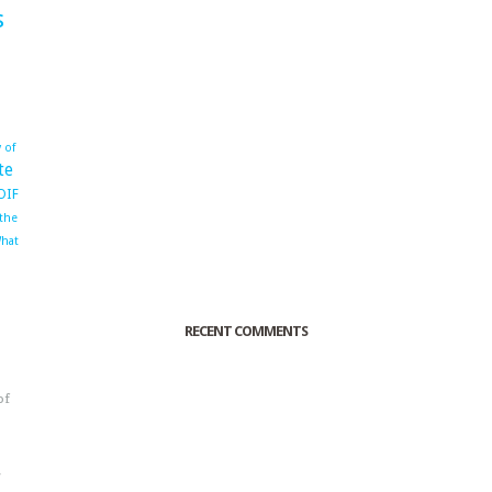
s
 of
te
OIF
 the
hat
RECENT COMMENTS
of
o
r