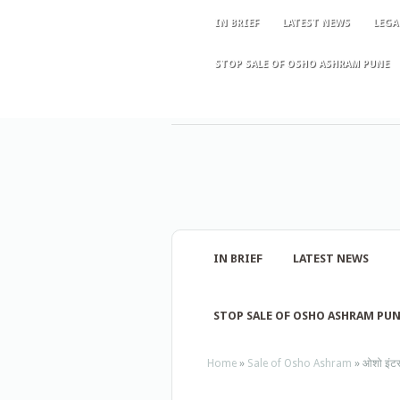
IN BRIEF
LATEST NEWS
LEGA
STOP SALE OF OSHO ASHRAM PUNE
IN BRIEF
LATEST NEWS
STOP SALE OF OSHO ASHRAM PU
Home
»
Sale of Osho Ashram
»
ओशो इंटरने