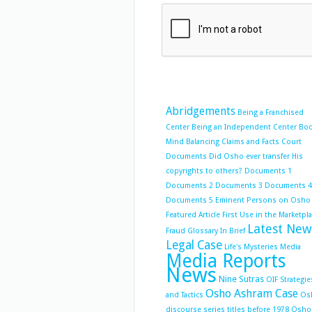
Abridgements
Being a Franchised
Center
Being an Independent Center
Bo
Mind Balancing
Claims and Facts
Court
Documents
Did Osho ever transfer His
copyrights to others?
Documents 1
Documents 2
Documents 3
Documents 4
Documents 5
Eminent Persons on Osho
Featured Article
First Use in the Marketpl
Latest New
Fraud
Glossary
In Brief
Legal Case
Life's Mysteries
Media
Media Reports
News
Nine Sutras
OIF Strategie
Osho Ashram Case
and Tactics
Os
discourse series titles before 1978
Osho