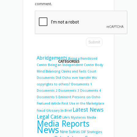
comment.
Abridgements
Being a Franchised
CATEGORIES
Center
Being an Independent Center
Body
Mind Balancing
Claims and Facts
Court
Documents
Did Osho ever transfer His
copyrights to others?
Documents 1
Documents 2
Documents 3
Documents 4
Documents 5
Eminent Persons on Osho
Featured Article
First Use in the Marketplace
Latest News
Fraud
Glossary
In Brief
Legal Case
Life's Mysteries
Media
Media Reports
News
Nine Sutras
OIF Strategies