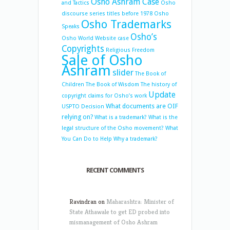
Osho Ashram Case
and Tactics
Osho
discourse series titles before 1978
Osho
Osho Trademarks
Speaks
Osho’s
Osho World Website case
Copyrights
Religious Freedom
Sale of Osho
Ashram
slider
The Book of
Children
The Book of Wisdom
The history of
Update
copyright claims for Osho’s work
What documents are OIF
USPTO Decision
relying on?
What is a trademark?
What is the
legal structure of the Osho movement?
What
You Can Do to Help
Why a trademark?
RECENT COMMENTS
Ravindran
on
Maharashtra: Minister of
State Athawale to get ED probed into
mismanagement of Osho Ashram