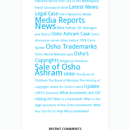
Featured Article
First Use in the Marketplace
Latest News
Fraud
Glossary
In Brief
Legal Case
Life's Mysteries
Media
Media Reports
News
Nine Sutras
OIF Strategies
Osho Ashram Case
and Tactics
Osho
discourse series titles before 1978
Osho
Osho Trademarks
Speaks
Osho’s
Osho World Website case
Copyrights
Religious Freedom
Sale of Osho
Ashram
slider
The Book of
Children
The Book of Wisdom
The history of
Update
copyright claims for Osho’s work
What documents are OIF
USPTO Decision
relying on?
What is a trademark?
What is the
legal structure of the Osho movement?
What
You Can Do to Help
Why a trademark?
RECENT COMMENTS